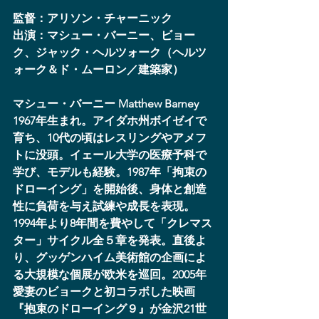
監督：アリソン・チャーニック
出演：マシュー・バーニー、ビョー
ク、ジャック・ヘルツォーク（ヘルツ
ォーク＆ド・ムーロン／建築家）
マシュー・バーニー Matthew Barney
1967年生まれ。アイダホ州ボイゼイで
育ち、10代の頃はレスリングやアメフ
トに没頭。イェール大学の医療予科で
学び、モデルも経験。1987年「拘束の
ドローイング」を開始後、身体と創造
性に負荷を与え試練や成長を表現。
1994年より8年間を費やして「クレマス
ター」サイクル全５章を発表。直後よ
り、グッゲンハイム美術館の企画によ
る大規模な個展が欧米を巡回。2005年
愛妻のビョークと初コラボした映画
『抱束のドローイング９』が金沢21世