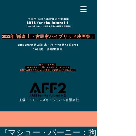
文化庁 令和３年度補正予算事業
ARTS for the future! 2
（コロナ禍からの文化芸術活動の再興支援事業）
2022年「
鎌倉山・古民家ハイブリッド映画祭」
2022年11月3日(木・祝)〜11月16日(水)
14日間、会期中無休
全プログラム終了
ご参加の皆さま、誠にありがとうございました
満席で入場できなかったお客様、ご迷惑をおかけしました
主催：トモ・スズキ・ジャパン有限会社
記事
『マシュー・バーニー：拘