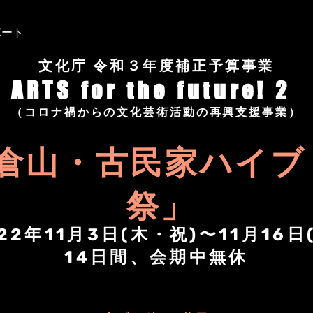
ポート
文化庁 令和３年度補正予算事業
ARTS for the future! 2
（コロナ禍からの文化芸術活動の再興支援事業）
倉山・古民家ハイブ
祭」
22年11月3日(木・祝)〜11月16日
14日間、会期中無休