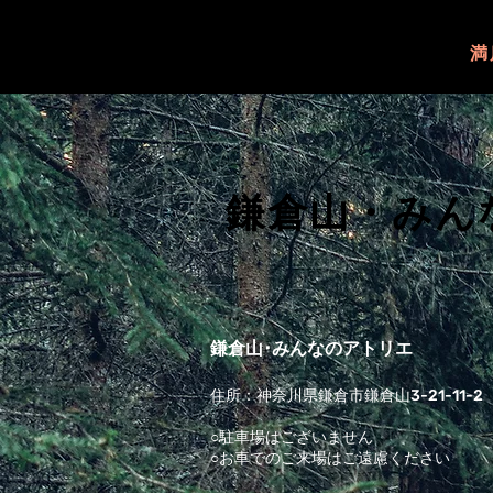
満
鎌倉山・みん
鎌倉山･みんなのアトリエ
住所：神奈川県鎌倉市鎌倉山3-21-11-2
○駐車場はございません
○お車でのご来場はご遠慮ください