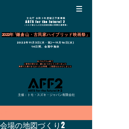
文化庁 令和３年度補正予算事業
ARTS for the future! 2
（コロナ禍からの文化芸術活動の再興支援事業）
2022年「
鎌倉山・古民家ハイブリッド映画祭」
2022年11月3日(木・祝)〜11月16日(水)
14日間、会期中無休
全プログラム終了
ご参加の皆さま、誠にありがとうございました
満席で入場できなかったお客様、ご迷惑をおかけしました
主催：トモ・スズキ・ジャパン有限会社
記事
会場の地図づくり2