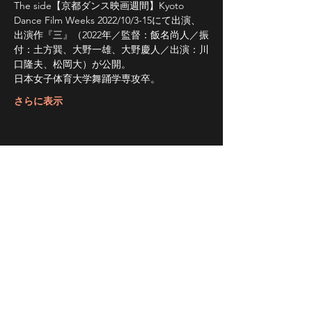
The side【京都ダンス映画週間】Kyoto 
Dance Film Weeks 2022/10/3-15にて出演、
出演作『三』（2022年／監督：飯名尚人／振
付：土方巽、大野一雄、大野慶人／出演：川
口隆夫、松岡大）が公開。
日本女子体育大学舞踊学専攻卒。
さらに表示
このイベントをシェア
事業概要