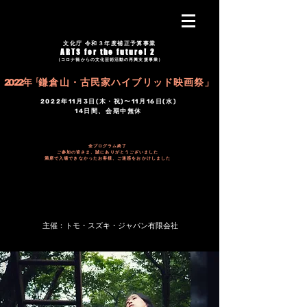
文化庁 令和３年度補正予算事業
ARTS for the future! 2
（コロナ禍からの文化芸術活動の再興支援事業）
2022年「
鎌倉山・古民家ハイブリッド映画祭」
2022年11月3日(木・祝)〜11月16日(水)
14日間、会期中無休
全プログラム終了
ご参加の皆さま、誠にありがとうございました
満席で入場できなかったお客様、ご迷惑をおかけしました
主催：トモ・スズキ・ジャパン有限会社