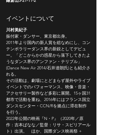
鎌倉山3-21-11-2
イベントについて
川村美紀子
振付家・ダンサー、東京都出身。
2011年より国内の新人賞を総なめにし、コン
テンポラリーダンス界の新鋭としてデビュ
ー。「どこからかの惑星から落下してきたよ
うなダンス界のアンファン・テリブル」
(Dance New Air 2014/石井達朗氏)とも紹介さ
れる。
その活動は、劇場にとどまらず屋外やライブ
イベントでのパフォーマンス、映像・音楽・
アクセサリー製作など多彩に展開。15ヶ国31
都市で活動を重ね、2016年にはフランス国立
ダンスセンター・CCN/Rを拠点に滞在制作
を行う。
2022年公開の映画『N・P』（2020年／原
作：吉本ばなな／監督：リサ・スピリアール
ト）出演。　ほか、国際ダンス映画祭 + 