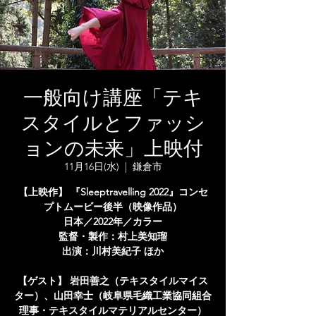
一般向け講座「テキ
スタイルとファッシ
ョンの未来」上映付
11月16日(水)
  |  
鎌倉市
【上映作】 『Sleeptravelling 2022』コンセ
プトムービー後半（映像作品）
日本／2022年／カラー
監督・製作：村上美知瑠
出演：川村美紀子 ほか
【ゲスト】 岩田善之（テキスタイルマイス
ター）、山田幸士（岐阜県毛織工業協同組合
理事・テキスタイルマテリアルセンター）