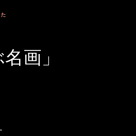
した
ぶ名画」
ー