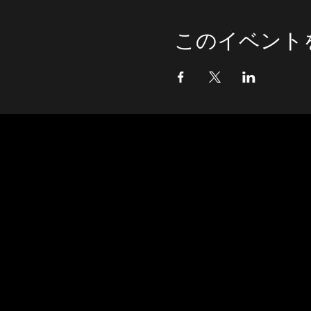
このイベント
事業概要
文化庁「ARTS for the future! 2
2022年「鎌倉山・古民家ハイブリ
​会期：2022年11月3日(木・祝)〜11月16
​会場：鎌倉山・みんなのアトリエ