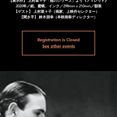
【展示作】 上村菜々子「瓶のシリーズ」より《アマレット》
2020年／紙、蜜蝋、インク／298mm x 210mm／額装
【ゲスト】 上村菜々子（画家、上映作セレクター）
【聞き手】 鈴木朋幸（本映画祭ディレクター）
Registration is Closed
See other events