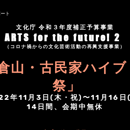
ポート
文化庁 令和３年度補正予算事業
ARTS for the future! 2
（コロナ禍からの文化芸術活動の再興支援事業）
倉山・古民家ハイブ
祭」
22年11月3日(木・祝)〜11月16日
14日間、会期中無休